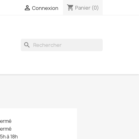
shopping_cart

Panier
(0)
Connexion
search
fermé
fermé
15h à 18h