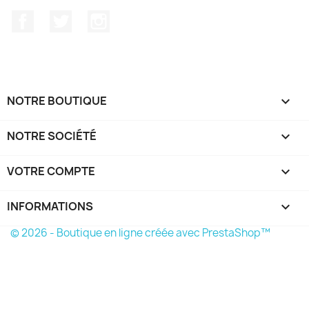
Facebook
Twitter
Instagram
NOTRE BOUTIQUE

NOTRE SOCIÉTÉ

VOTRE COMPTE

INFORMATIONS
keyboard_arrow_down
© 2026 - Boutique en ligne créée avec PrestaShop™